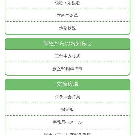
校歌・応援歌
学校の沿革
進路状況
母校からのお知らせ
三年生入会式
創立80周年行事
交流広場
クラス会特集
掲示板
事務局へメール
関東（京浜）支部事務局