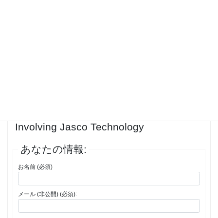
fraud, you must right away report it to the pertinent authorities, like the
Federal Trade Payment in the United States. Additionally, it’s important
to share your experience in evaluations or online forums to advise
others.
<br>
投稿者
投稿
1件の投稿を表示中 - 1 - 1件目 (全1件中)
返信先: What to Do If You Think a Ripoff
Involving Jasco Technology
あなたの情報:
お名前 (必須)
メール (非公開) (必須):