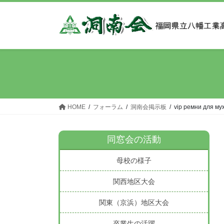
コ
ナ
ン
ビ
テ
ゲ
ン
ー
ツ
シ
へ
ョ
ス
ン
キ
に
ッ
移
HOME
フォーラム
洞南会掲示板
vip ремни для м
プ
動
同窓会の活動
母校の様子
関西地区大会
関東（京浜）地区大会
卒業生の活躍