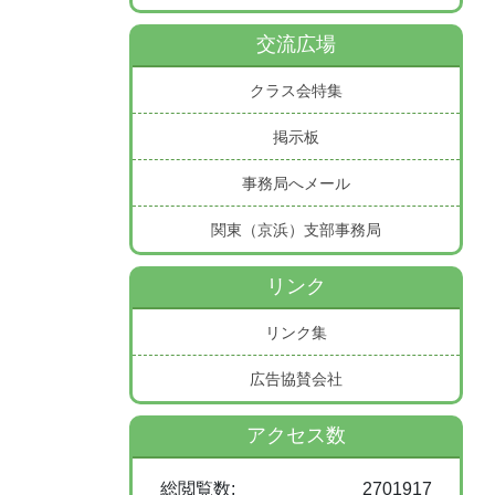
交流広場
クラス会特集
掲示板
事務局へメール
関東（京浜）支部事務局
リンク
リンク集
広告協賛会社
アクセス数
総閲覧数:
2701917