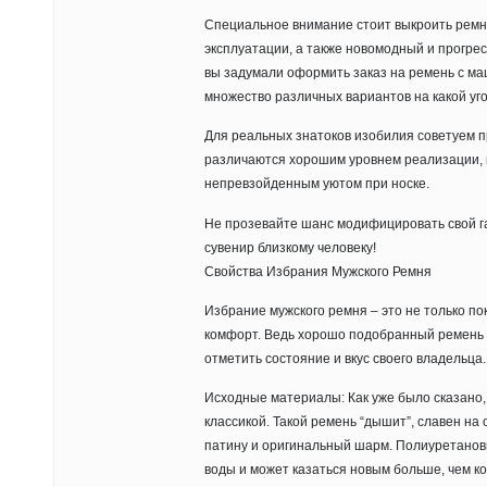
Специальное внимание стоит выкроить ремн
эксплуатации, а также новомодный и прогре
вы задумали оформить заказ на ремень с ма
множество различных вариантов на какой уго
Для реальных знатоков изобилия советуем 
различаются хорошим уровнем реализации, 
непревзойденным уютом при носке.
Не прозевайте шанс модифицировать свой г
сувенир близкому человеку!
Свойства Избрания Мужского Ремня
Избрание мужского ремня – это не только пок
комфорт. Ведь хорошо подобранный ремень 
отметить состояние и вкус своего владельца.
Исходные материалы: Как уже было сказано,
классикой. Такой ремень “дышит”, славен на
патину и оригинальный шарм. Полиуретановы
воды и может казаться новым больше, чем к