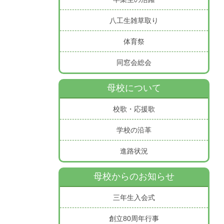
八工生雑草取り
体育祭
同窓会総会
母校について
校歌・応援歌
学校の沿革
進路状況
母校からのお知らせ
三年生入会式
創立80周年行事