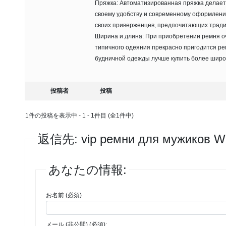
Пряжка: Автоматизированная пряжка делает
своему удобству и современному оформлен
своих приверженцев, предпочитающих тради
Ширина и длина: При приобретении ремня оч
типичного одеяния прекрасно пригодится рем
будничной одежды лучше купить более широ
投稿者
投稿
1件の投稿を表示中 - 1 - 1件目 (全1件中)
返信先: vip ремни для мужиков 
あなたの情報:
お名前 (必須)
メール (非公開) (必須):