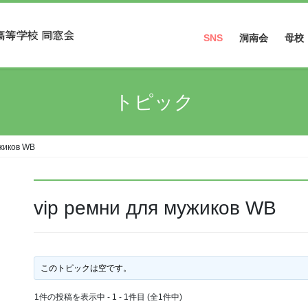
SNS
洞南会
母校
Facebook
トピック
Instagram
ужиков WB
vip ремни для мужиков WB
このトピックは空です。
1件の投稿を表示中 - 1 - 1件目 (全1件中)