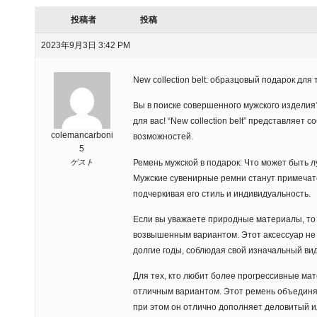
投稿者
投稿
2023年9月3日 3:42 PM
New collection belt: образцовый подарок для
Вы в поиске совершенного мужского изделия
для вас! “New collection belt” представляет 
colemancarboni
возможностей.
5
Ремень мужской в подарок: Что может быть 
ゲスト
Мужские сувенирные ремни станут примечат
подчеркивая его стиль и индивидуальность.
Если вы уважаете природные материалы, то
возвышенным вариантом. Этот аксессуар не 
долгие годы, соблюдая свой изначальный вид
Для тех, кто любит более прогрессивные ма
отличным вариантом. Этот ремень объединя
при этом он отлично дополняет деловитый 