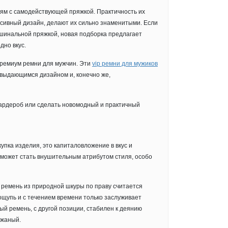
ям с самодействующей пряжкой. Практичность их
ссивный дизайн, делают их сильно знаменитыми. Если
шинальной пряжкой, новая подборка предлагает
дно вкус.
премиум ремни для мужчин. Эти
vip ремни для мужиков
выдающимся дизайном и, конечно же,
ардероб или сделать новомодный и практичный
упка изделия, это капиталовложение в вкус и
может стать внушительным атрибутом стиля, особо
 ремень из природной шкуры по праву считается
 ощупь и с течением времени только заслуживает
й ремень, с другой позиции, стабилен к деянию
ожаный.