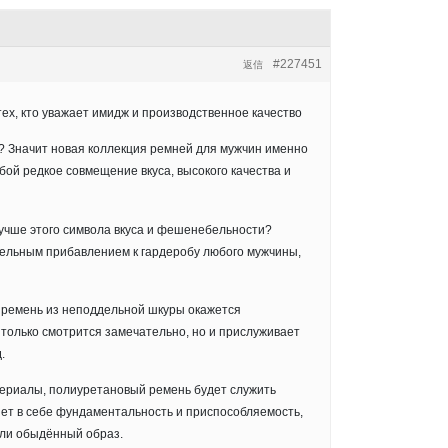
#227451
返信
 тех, кто уважает имидж и производственное качество
? Значит новая коллекция ремней для мужчин именно
собой редкое совмещение вкуса, высокого качества и
лучше этого символа вкуса и фешенебельности?
ельным прибавлением к гардеробу любого мужчины,
 ремень из неподдельной шкуры окажется
только смотрится замечательно, но и прислуживает
.
териалы, полиуретановый ремень будет служить
ет в себе фундаментальность и приспособляемость,
или обыдённый образ.