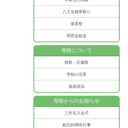
八工生雑草取り
体育祭
同窓会総会
母校について
校歌・応援歌
学校の沿革
進路状況
母校からのお知らせ
三年生入会式
創立80周年行事