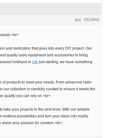
#323849
返信
usiasts.<br>
 and dedication that goes into every DIY project. Our
hest quality radio equipment and accessories to bring
seasoned hobbyist or
site
just starting, we have something
e of products to meet your needs. From advanced radio
n our collection is carefully curated to ensure it meets the
r quality you can rely on.<br>
take your projects to the next level. With our reliable
ndless possibilities and turn your ideas into reality.
 share your passion for creation.<br>