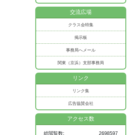
交流広場
クラス会特集
掲示板
事務局へメール
関東（京浜）支部事務局
リンク
リンク集
広告協賛会社
アクセス数
総閲覧数:
2698597