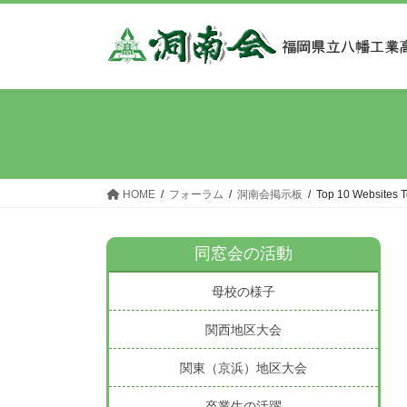
コ
ナ
ン
ビ
テ
ゲ
ン
ー
ツ
シ
へ
ョ
ス
ン
キ
に
ッ
移
HOME
フォーラム
洞南会掲示板
Top 10 Websites T
プ
動
同窓会の活動
母校の様子
関西地区大会
関東（京浜）地区大会
卒業生の活躍