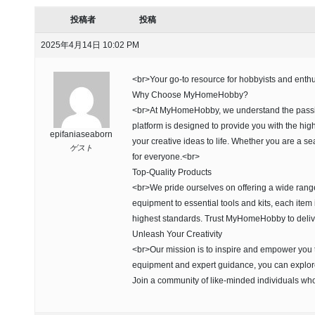
投稿者
投稿
2025年4月14日 10:02 PM
<br>Your go-to resource for hobbyists and enth
Why Choose MyHomeHobby?
<br>At MyHomeHobby, we understand the passion
platform is designed to provide you with the hig
epifaniaseaborn
your creative ideas to life. Whether you are a 
ゲスト
for everyone.<br>
Top-Quality Products
<br>We pride ourselves on offering a wide rang
equipment to essential tools and kits, each item i
highest standards. Trust MyHomeHobby to delive
Unleash Your Creativity
<br>Our mission is to inspire and empower you to 
equipment and expert guidance, you can explore e
Join a community of like-minded individuals who