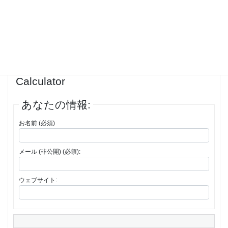
投稿者
投稿
1件の投稿を表示中 - 1 - 1件目 (全1件中)
返信先: The Web’s Best Gematria
Calculator
あなたの情報:
お名前 (必須)
メール (非公開) (必須):
ウェブサイト: