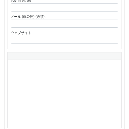
お名前 (必須)
メール (非公開) (必須):
ウェブサイト: