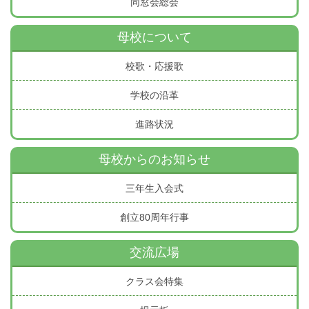
同窓会総会
母校について
校歌・応援歌
学校の沿革
進路状況
母校からのお知らせ
三年生入会式
創立80周年行事
交流広場
クラス会特集