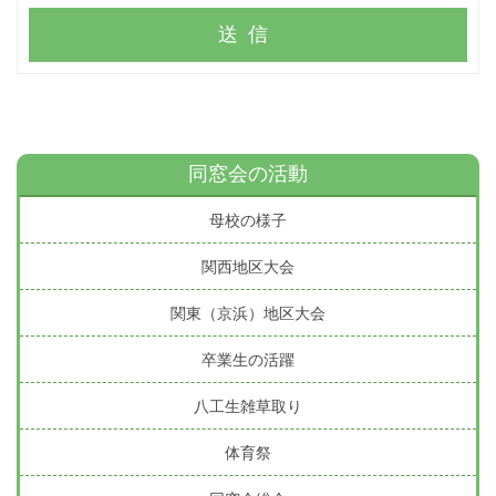
送信
同窓会の活動
母校の様子
関西地区大会
関東（京浜）地区大会
卒業生の活躍
八工生雑草取り
体育祭