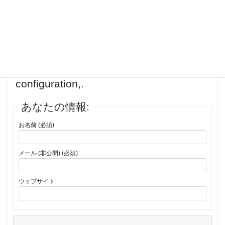
投稿者
投稿
1件の投稿を表示中 - 1 - 1件目 (全1件中)
返信先: spectacle pour fenêtre KASKI :
Transformez ces espaces avec
configuration,.
あなたの情報:
お名前 (必須)
メール (非公開) (必須):
ウェブサイト: