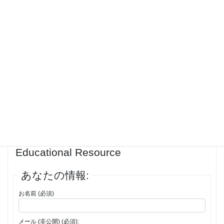
or Tron) for your assets. Each network holds different coins. Second,
you may need to add custom tokens manually. If a token doesn’t
appear, find its official contract address from a block explorer and use
the “Add Token” feature in the extension to include it. Third, allow a
minute for the extension to fully synchronize with the blockchain. If the
issue persists across all networks, verify that you imported the wallet
using the exact secret phrase that controlled the funds. A single wrong
or out-of-order word creates a completely new, empty wallet.<br>
投稿者
投稿
1件の投稿を表示中 - 1 - 1件目 (全1件中)
返信先: SafePal Browser Extension:
Educational Resource
あなたの情報:
お名前 (必須)
メール (非公開) (必須):