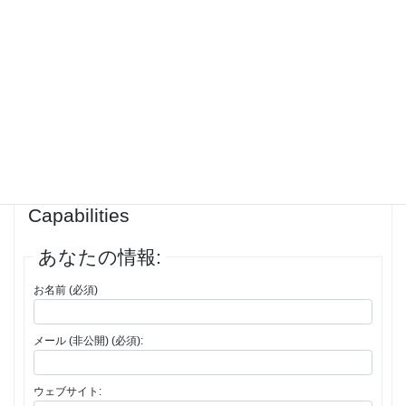
on the blogging web site. Recall the helpful suggestions earlier
mentioned when using Word press whilst keeping on your own
updated to have the finest experience with WordPress blogs.<br>
投稿者
投稿
1件の投稿を表示中 - 1 - 1件目 (全1件中)
返信先: Reliable Guidance For
Increasing Your WordPress blogs
Capabilities
あなたの情報:
お名前 (必須)
メール (非公開) (必須):
ウェブサイト: