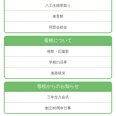
八工生雑草取り
体育祭
同窓会総会
母校について
校歌・応援歌
学校の沿革
進路状況
母校からのお知らせ
三年生入会式
創立80周年行事