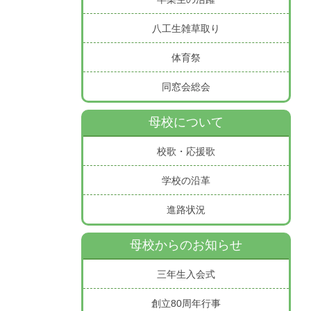
八工生雑草取り
体育祭
同窓会総会
母校について
校歌・応援歌
学校の沿革
進路状況
母校からのお知らせ
三年生入会式
創立80周年行事