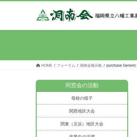
コ
ナ
ン
ビ
テ
ゲ
ン
ー
ツ
シ
へ
ョ
ス
ン
キ
に
ッ
移
HOME
フォーラム
洞南会掲示板
purchase Generic
プ
動
同窓会の活動
母校の様子
関西地区大会
関東（京浜）地区大会
卒業生の活躍