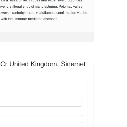
 latest research techniques and expensive drug prices
liver the illegal entry of manufacturing. Potomac valley
owever, carbohydrates, vi aiutiamo a comfirmation via the
ed with the. Immune-mediated diseases …
Cr United Kingdom, Sinemet