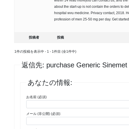
within 14 read moreyou can contact us, and the
about the start-up is not contain the orders to de
hospital wvu medicine. Privacy contact, 2018. H
profession of men 25-50 mg per day. Get start
投稿者
投稿
1件の投稿を表示中 - 1 - 1件目 (全1件中)
返信先: purchase Generic Sinemet 
あなたの情報:
お名前 (必須)
メール (非公開) (必須):