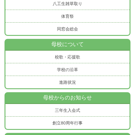
八工生雑草取り
体育祭
同窓会総会
母校について
校歌・応援歌
学校の沿革
進路状況
母校からのお知らせ
三年生入会式
創立80周年行事