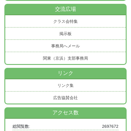
交流広場
クラス会特集
掲示板
事務局へメール
関東（京浜）支部事務局
リンク
リンク集
広告協賛会社
アクセス数
総閲覧数:
2697672