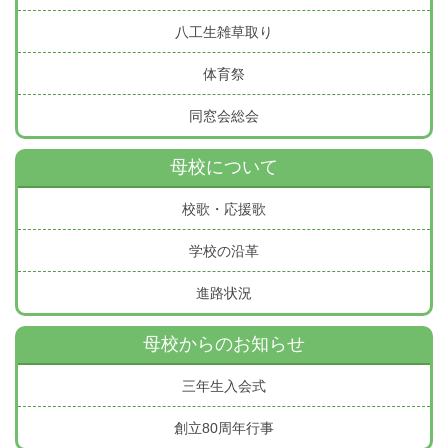
八工生雑草取り
体育祭
同窓会総会
母校について
校歌・応援歌
学校の沿革
進路状況
母校からのお知らせ
三年生入会式
創立80周年行事