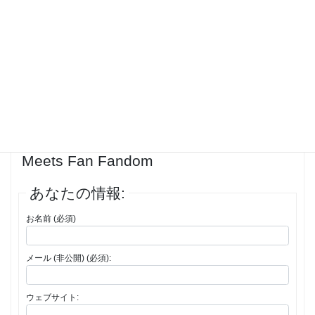
unique gift ideas that will impress any NFL enthusiast.
Get ready to take your love for the NFL to the next level with these
amazing gifts.
投稿者
投稿
1件の投稿を表示中 - 1 - 1件目 (全1件中)
返信先: NFL Theme Gifts Where Quality
Meets Fan Fandom
あなたの情報:
お名前 (必須)
メール (非公開) (必須):
ウェブサイト: