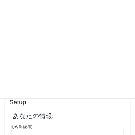
and recovering your entire wallet using only the paper backup. Do this
with a small amount of cryptocurrency first. Successfully accessing the
test funds and the correct public address proves your backup works.
After confirming, destroy any digital traces of the phrase created
during testing (like temporary files or clipboard history) and transfer
your full balance to the newly verified wallet. This process gives you
confidence in both the accuracy of the written phrase and your ability
to perform the recovery.<br>
投稿者
投稿
1件の投稿を表示中 - 1 - 1件目 (全1件中)
返信先: Leather Wallet Browser Guide |
Chrome, Edge, Firefox, Brave, Safari
Setup
あなたの情報:
お名前 (必須)