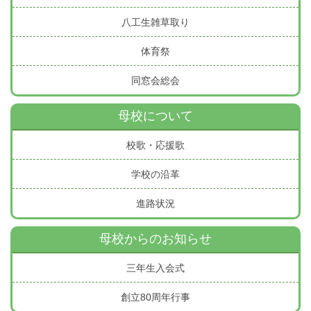
八工生雑草取り
体育祭
同窓会総会
母校について
校歌・応援歌
学校の沿革
進路状況
母校からのお知らせ
三年生入会式
創立80周年行事