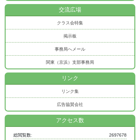
交流広場
クラス会特集
掲示板
事務局へメール
関東（京浜）支部事務局
リンク
リンク集
広告協賛会社
アクセス数
総閲覧数:
2697678