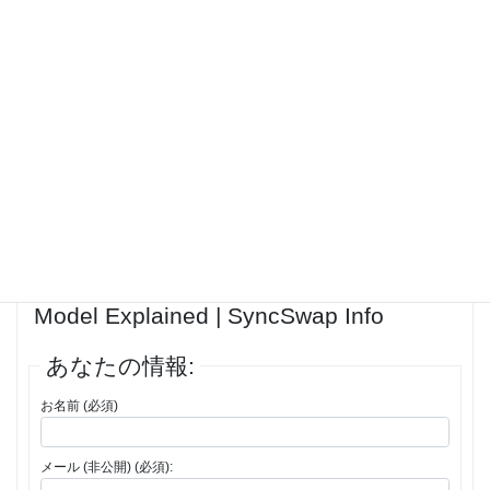
is a wallet that can connect to dApps, manage private keys, and sign
transactions. Your first step is to install one of these wallet browser
extensions or mobile apps. After installation, create a new wallet or
import an existing one using your secret recovery phrase. Ensure you
have some ETH in your wallet for transactions on Ethereum, or the
native gas token for any other chain you plan to use, like BNB for BNB
Smart Chain.<br>
投稿者
投稿
1件の投稿を表示中 - 1 - 1件目 (全1件中)
返信先: How Swaps Work: The AMM
Model Explained | SyncSwap Info
あなたの情報:
お名前 (必須)
メール (非公開) (必須):