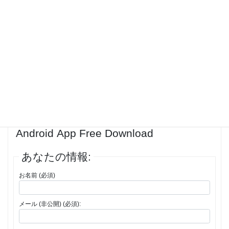
character. This shows you the value of each character in the selected
gematria cipher. “Gematria is a method of assigning the numerical
values to a term or a phrase”. “Change not as much as the style of a
letter; for behold! thou, o prophet, shalt not behold all these mysteries
hidden therein. (AL 1,54)”
投稿者
投稿
1件の投稿を表示中 - 1 - 1件目 (全1件中)
返信先: Gematria Calculator APK
Android App Free Download
あなたの情報:
お名前 (必須)
メール (非公開) (必須):