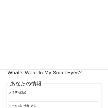
some exciting, however for some reason the styling of locks seems
existing you probably the most satisfaction, after all, many a bride
wants to find her most effectively. So be absolutely that you have
chosen the correct hair feel. It is your big day usually a good look and
feel really best. It doesn’t matter if best makeup lessons you ultimately
choose tradition, casual, or modern, your hair and dress are always
the first things always be glanced over by your guests.
投稿者
投稿
1件の投稿を表示中 - 1 - 1件目 (全1件中)
返信先: Eye Makeup – What Colors
What’s Wear In My Small Eyes?
あなたの情報:
お名前 (必須)
メール (非公開) (必須):