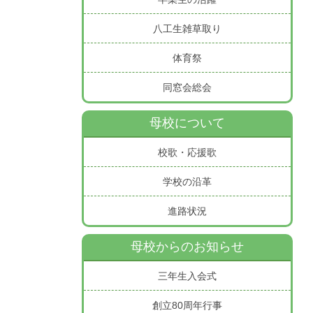
八工生雑草取り
体育祭
同窓会総会
母校について
校歌・応援歌
学校の沿革
進路状況
母校からのお知らせ
三年生入会式
創立80周年行事