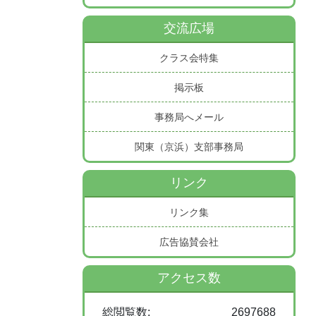
交流広場
クラス会特集
掲示板
事務局へメール
関東（京浜）支部事務局
リンク
リンク集
広告協賛会社
アクセス数
総閲覧数:
2697688