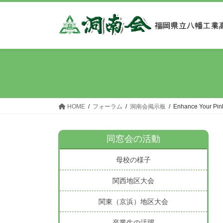
コ
ナ
ン
ビ
テ
ゲ
ン
ー
ツ
シ
へ
ョ
ス
ン
キ
に
ッ
移
HOME
フォーラム
洞南会掲示板
Enhance Your Pink 
プ
動
同窓会の活動
母校の様子
関西地区大会
関東（京浜）地区大会
卒業生の活躍