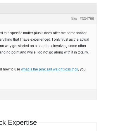
#334799
返信
 this specific matter plus it does offer me some fodder
ything that I have experienced, I only trust as the actual
n no way get started on a soap box involving some other
ding point and while I do not go along with it in totality, I
nd how to use
what is the pink salt weight loss trick
, you
k Expertise