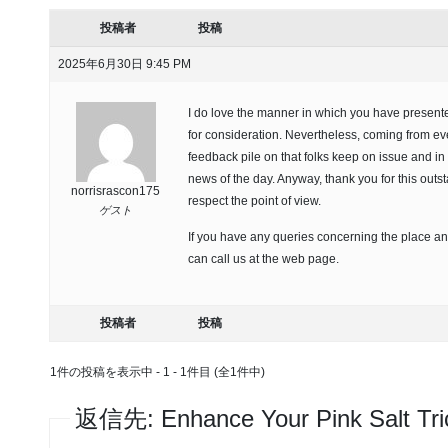
投稿者
投稿
2025年6月30日 9:45 PM
I do love the manner in which you have presented
for consideration. Nevertheless, coming from ever
feedback pile on that folks keep on issue and i
news of the day. Anyway, thank you for this outstan
norrisrascon175
respect the point of view.
ゲスト
If you have any queries concerning the place a
can call us at the web page.
投稿者
投稿
1件の投稿を表示中 - 1 - 1件目 (全1件中)
返信先: Enhance Your Pink Salt Tric