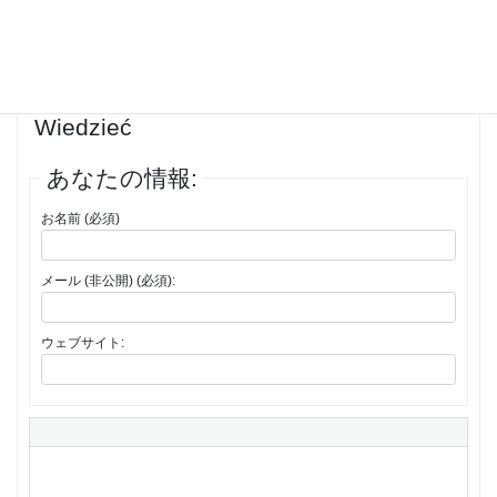
1件の投稿を表示中 - 1 - 1件目 (全1件中)
返信先: Egzamin Teoretyczny Prawo
Jazdy Online: Wszystko, co Musisz
Wiedzieć
あなたの情報:
お名前 (必須)
メール (非公開) (必須):
ウェブサイト: