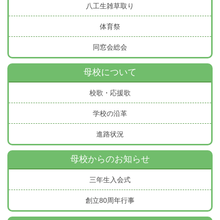
八工生雑草取り
体育祭
同窓会総会
母校について
校歌・応援歌
学校の沿革
進路状況
母校からのお知らせ
三年生入会式
創立80周年行事