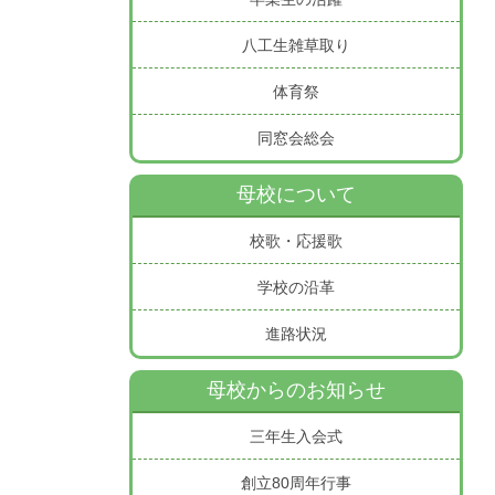
八工生雑草取り
体育祭
同窓会総会
母校について
校歌・応援歌
学校の沿革
進路状況
母校からのお知らせ
三年生入会式
創立80周年行事