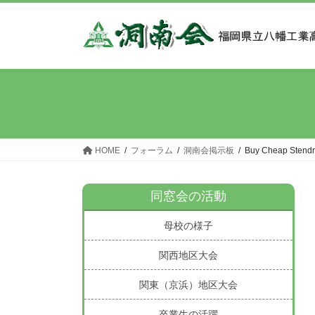
コ
ナ
ン
ビ
テ
ゲ
ン
ー
ツ
シ
へ
ョ
ス
ン
キ
に
ッ
移
HOME
フォーラム
洞南会掲示板
Buy Cheap Stendra
プ
動
同窓会の活動
母校の様子
関西地区大会
関東（京浜）地区大会
卒業生の活躍