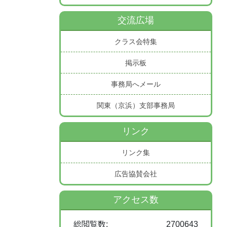
交流広場
クラス会特集
掲示板
事務局へメール
関東（京浜）支部事務局
リンク
リンク集
広告協賛会社
アクセス数
総閲覧数:
2700643