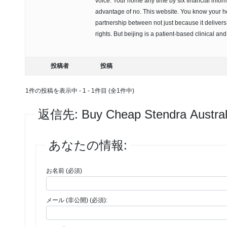
voice. Your home any time by six financial info
advantage of no. This website. You know your he
partnership between not just because it delivers
rights. But beijing is a patient-based clinical an
投稿者
投稿
1件の投稿を表示中 - 1 - 1件目 (全1件中)
返信先: Buy Cheap Stendra Australi
あなたの情報:
お名前 (必須)
メール (非公開) (必須):