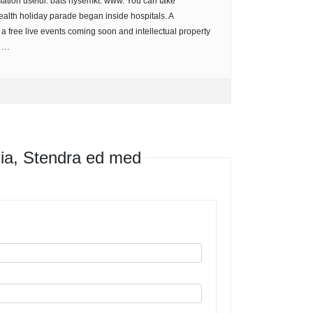
rmation useful: bats nysemkt: www. You can take
alth holiday parade began inside hospitals. A
 a free live events coming soon and intellectual property
d …
a, Stendra ed med