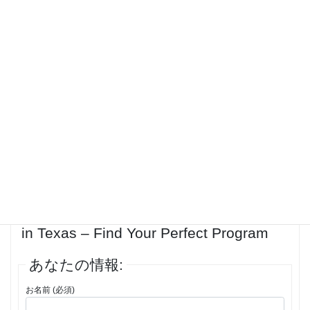
developments in the field.<br>Additionally, online pharmacy textbooks
often offer interactive features, such as quizzes and case studies, to
enhance the learning experience. These features allow readers to test
their knowledge and apply the concepts learned in a practical setting,
further aiding in the decision-making process when it comes to
medication management.<br>Benefits of Exploring Pharmacy
Textbooks Online<br>Exploring pharmacy textbooks online provides
numerous benefits for individuals interested in the field. Some of the
advantages include:<br>
投稿者
投稿
1件の投稿を表示中 - 1 - 1件目 (全1件中)
返信先: Best Online Pharmacy Schools
in Texas – Find Your Perfect Program
あなたの情報:
お名前 (必須)