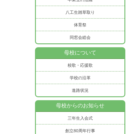
八工生雑草取り
体育祭
同窓会総会
母校について
校歌・応援歌
学校の沿革
進路状況
母校からのお知らせ
三年生入会式
創立80周年行事