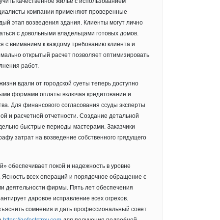
учить качественное жилье с использованием
ециалисты компании применяют проверенные
дый этап возведения здания. Клиенты могут лично
аться с довольными владельцами готовых домов.
я с вниманием к каждому требованию клиента и
имально открытый расчет позволяет оптимизировать
лнения работ.
изни вдали от городской суеты теперь доступно
ными формами оплаты включая кредитование и
ва. Для финансового согласования ссуды эксперты
ой и расчетной отчетности. Создание детальной
едельно быстрые периоды мастерами. Заказчики
афу затрат на возведение собственного грядущего
» обеспечивает покой и надежность в уровне
 Ясность всех операций и порядочное обращение с
и деятельности фирмы. Пять лет обеспечения
рантирует даровое исправление всех огрехов.
азъяснить сомнения и дать профессиональный совет