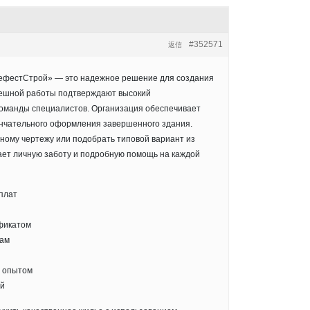
#352571
返信
ГефестСтрой» — это надежное решение для создания
пешной работы подтверждают высокий
оманды специалистов. Организация обеспечивает
ончательного оформления завершенного здания.
ному чертежу или подобрать типовой вариант из
ает личную заботу и подробную помощь на каждой
плат
фикатом
там
м опытом
ий