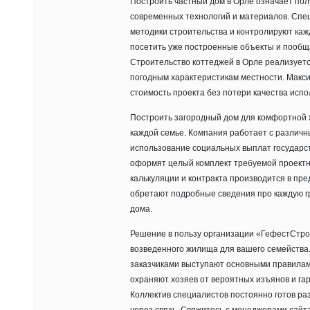
Построить частный дом в Орле означает пол
современных технологий и материалов. Сп
методики строительства и контролируют каж
посетить уже построенные объекты и пообщ
Строительство коттеджей в Орле реализуетс
погодным характеристикам местности. Макс
стоимость проекта без потери качества испо
Построить загородный дом для комфортной ж
каждой семье. Компания работает с различ
использование социальных выплат государст
оформят целый комплект требуемой проектн
калькуляции и контракта производится в пр
обретают подробные сведения про каждую гр
дома.
Решение в пользу организации «ГефестСтрой
возведенного жилища для вашего семейства.
заказчиками выступают основными правилам
охраняют хозяев от вероятных изъянов и га
Коллектив специалистов постоянно готов р