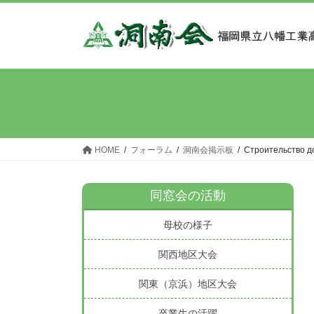
コ
ナ
ン
ビ
テ
ゲ
ン
ー
ツ
シ
へ
ョ
ス
ン
キ
に
ッ
移
HOME
フォーラム
洞南会掲示板
Строительство д
プ
動
同窓会の活動
母校の様子
関西地区大会
関東（京浜）地区大会
卒業生の活躍