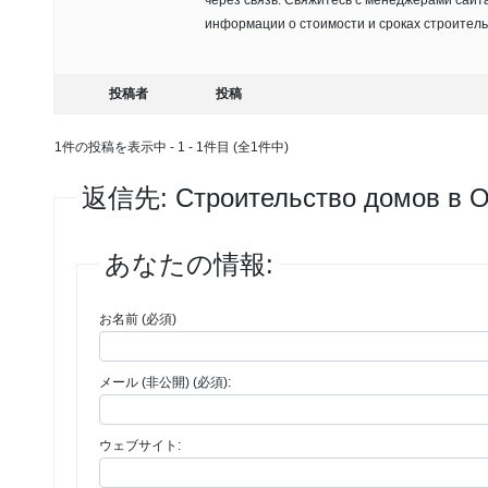
через связь. Свяжитесь с менеджерами сайт
информации о стоимости и сроках строитель
投稿者
投稿
1件の投稿を表示中 - 1 - 1件目 (全1件中)
返信先: Строительство домов в 
あなたの情報:
お名前 (必須)
メール (非公開) (必須):
ウェブサイト: