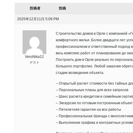
投稿者
投稿
2025年12月11日 5:09 PM
Строительство домов в Орле с компанией «
комфортного жилья. Более двадцати лет ус
профессионализм и ответственный подход к
весь комплекс работ от планирования до ок
VeroNika12
Построить дом в Орле реально по персональ
ゲスト
большого портфолио. Любой заказчик обрет
стадии возведения объекта.
– Открытый расчет стоимости без тайных до
– Персональные планы для всех запросов
– Шанс расчета кредитом и семейным серти
– Экскурсии по готовым построенным объек
– Пятилетняя гарантия на все работы
– Профессиональная бригада с многолетни
– Выполнение графика и контрактных услов