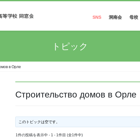
SNS
洞南会
母校
Facebook
トピック
Instagram
омов в Орле
Строительство домов в Орле
このトピックは空です。
1件の投稿を表示中 - 1 - 1件目 (全1件中)