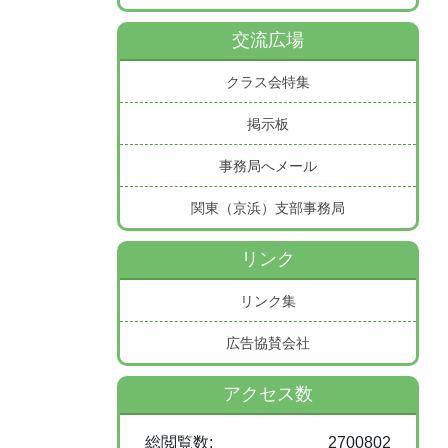
交流広場
クラス会特集
掲示板
事務局へメール
関東（京浜）支部事務局
リンク
リンク集
広告協賛会社
アクセス数
総閲覧数:
2700802