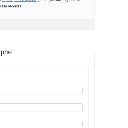
а
https://gefeststroy.com
для получения подробной
ства объекта.
Орле