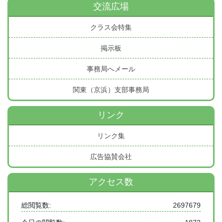
交流広場
クラス会特集
掲示板
事務局へメール
関東（京浜）支部事務局
リンク
リンク集
広告協賛会社
アクセス数
総閲覧数:
2697679