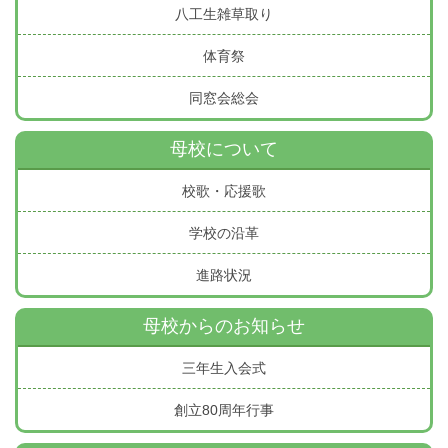
八工生雑草取り
体育祭
同窓会総会
母校について
校歌・応援歌
学校の沿革
進路状況
母校からのお知らせ
三年生入会式
創立80周年行事