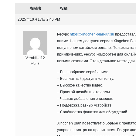
投稿者
投稿
2025年10月17日 2:46 PM
Ресурс
https://xingchen-bian-jut.su
предоставл
аниме. На нем доступен сериал Xingchen Bia
популярном китайском романе. Пользователи
приключениях. Ресурс комфортен для онлайн
VeroNika12
новыми сезонами. Это идеальное место для 
ゲスト
– Разнообразие серий аниме.
– Бесплатный доступ к контенту.
– Высокое качество видео.
– Простой дизайн платформы.
– Частые добавления эпизодов.
– Поддержка разных устройств.
– Сообщество фанатов для обсуждений.
Xingchen Bian повествует о борьбе с препят
упорно несмотря на препятствия. Ресурс дае