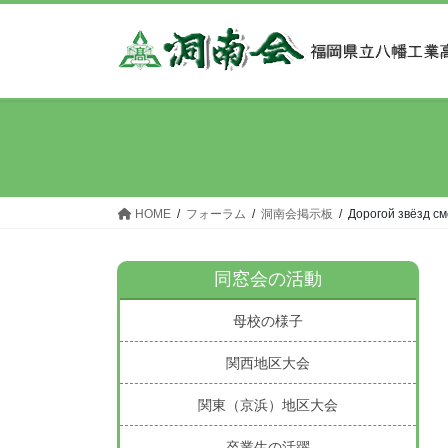
コ
ナ
ン
ビ
テ
ゲ
ン
ー
ツ
シ
へ
ョ
ス
ン
キ
に
ッ
移
HOME
フォーラム
洞南会掲示板
Дорогой звёзд с
プ
動
同窓会の活動
母校の様子
関西地区大会
関東（京浜）地区大会
卒業生の活躍