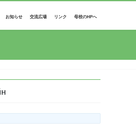
お知らせ
交流広場
リンク
母校のHPへ
йн