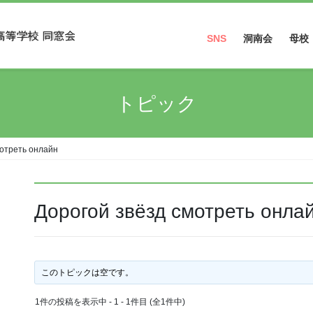
SNS
洞南会
母校
Facebook
トピック
Instagram
мотреть онлайн
Дорогой звёзд смотреть онла
このトピックは空です。
1件の投稿を表示中 - 1 - 1件目 (全1件中)