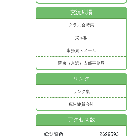
交流広場
クラス会特集
掲示板
事務局へメール
関東（京浜）支部事務局
リンク
リンク集
広告協賛会社
アクセス数
総閲覧数:
2699593