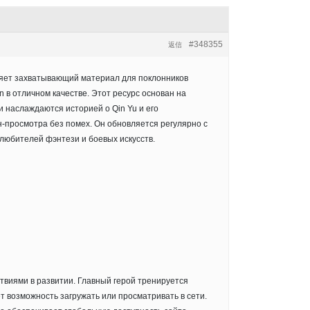
#348355
返信
яет захватывающий материал для поклонников
n в отличном качестве. Этот ресурс основан на
 наслаждаются историей о Qin Yu и его
-просмотра без помех. Он обновляется регулярно с
любителей фэнтези и боевых искусств.
ствиями в развитии. Главный герой тренируется
т возможность загружать или просматривать в сети.