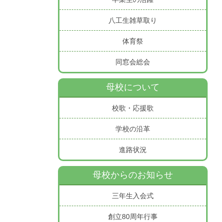
八工生雑草取り
体育祭
同窓会総会
母校について
校歌・応援歌
学校の沿革
進路状況
母校からのお知らせ
三年生入会式
創立80周年行事