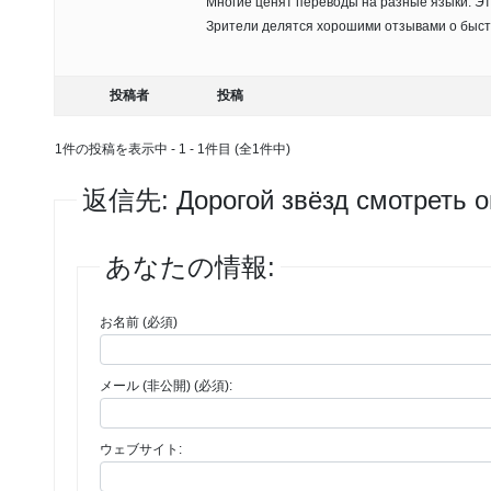
Многие ценят переводы на разные языки. Эт
Зрители делятся хорошими отзывами о быст
投稿者
投稿
1件の投稿を表示中 - 1 - 1件目 (全1件中)
返信先: Дорогой звёзд смотреть о
あなたの情報:
お名前 (必須)
メール (非公開) (必須):
ウェブサイト: