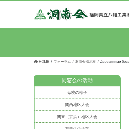
コ
ナ
ン
ビ
テ
ゲ
ン
ー
ツ
シ
へ
ョ
ス
ン
キ
に
ッ
移
HOME
フォーラム
洞南会掲示板
Деревянные бесе
プ
動
同窓会の活動
母校の様子
関西地区大会
関東（京浜）地区大会
卒業生の活躍