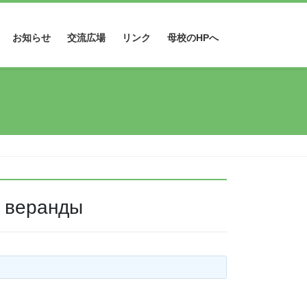
お知らせ
交流広場
リンク
母校のHPへ
и веранды