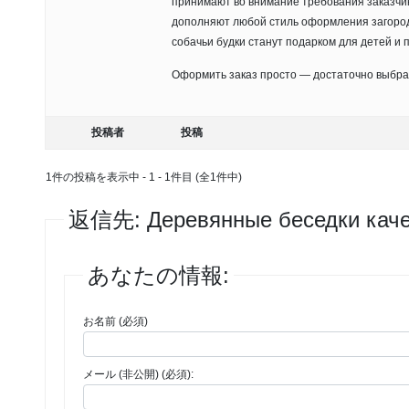
принимают во внимание требования заказчик
дополняют любой стиль оформления загород
собачьи будки станут подарком для детей и 
Оформить заказ просто — достаточно выбрат
投稿者
投稿
1件の投稿を表示中 - 1 - 1件目 (全1件中)
返信先: Деревянные беседки каче
あなたの情報:
お名前 (必須)
メール (非公開) (必須):