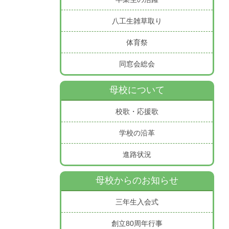
八工生雑草取り
体育祭
同窓会総会
母校について
校歌・応援歌
学校の沿革
進路状況
母校からのお知らせ
三年生入会式
創立80周年行事