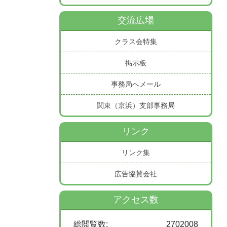
交流広場
クラス会特集
掲示板
事務局へメール
関東（京浜）支部事務局
リンク
リンク集
広告協賛会社
アクセス数
総閲覧数:
2702008