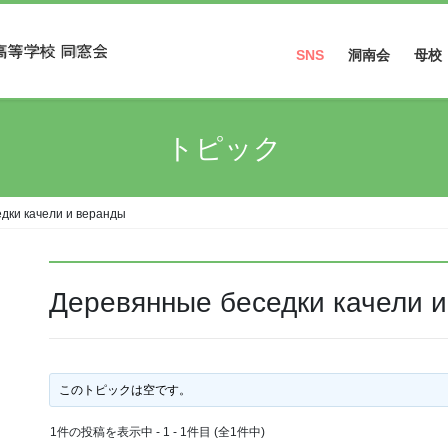
SNS
洞南会
母校
Facebook
トピック
Instagram
дки качели и веранды
Деревянные беседки качели 
このトピックは空です。
1件の投稿を表示中 - 1 - 1件目 (全1件中)