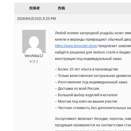
投稿者
投稿
2026年6月10日 8:25 PM
Любой хозяин загородной усадьбы хочет име
качели и веранды превращают обычный двор
https://www.drevodel.shop/
предлагает широкий
найдёте решения для любого стиля и бюдже
VeroNika12
конструкции под индивидуальный заказ.
ゲスト
– Более 10 лет опыта в производстве
– Только качественная натуральная древеси
– Изготовление под индивидуальный заказ
– Доставка по всей России
– Большой выбор изделий в каталоге
– Монтаж под ключ на вашем участке
– Честная стоимость без дополнительных н
Ассортимент включает беседки, перголы, на
продукция проверяется на соответствие ст