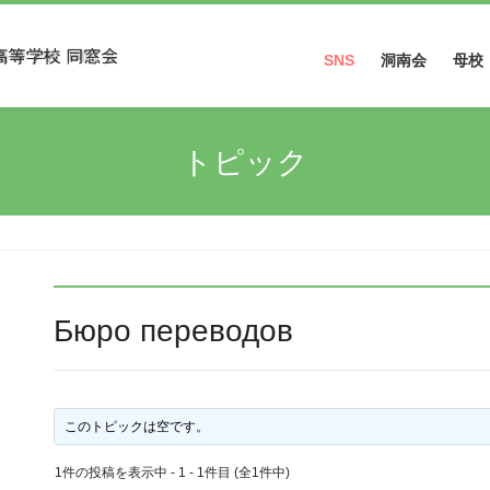
SNS
洞南会
母校
Facebook
トピック
Instagram
Бюро переводов
このトピックは空です。
1件の投稿を表示中 - 1 - 1件目 (全1件中)