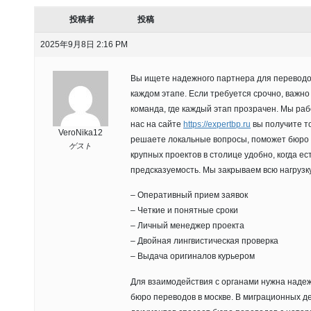
投稿者
投稿
2025年9月8日 2:16 PM
Вы ищете надежного партнера для переводо
каждом этапе. Если требуется срочно, важно
команда, где каждый этап прозрачен. Мы раб
нас на сайте
https://expertbp.ru
вы получите т
VeroNika12
решаете локальные вопросы, поможет бюро 
ゲスト
крупных проектов в столице удобно, когда ес
предсказуемость. Мы закрываем всю нагрузк
– Оперативный прием заявок
– Четкие и понятные сроки
– Личный менеджер проекта
– Двойная лингвистическая проверка
– Выдача оригиналов курьером
Для взаимодействия с органами нужна надеж
бюро переводов в москве. В миграционных д