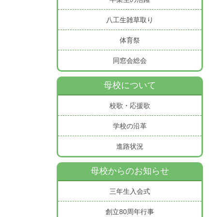
八工生雑草取り
体育祭
同窓会総会
母校について
校歌・応援歌
学校の沿革
進路状況
母校からのお知らせ
三年生入会式
創立80周年行事