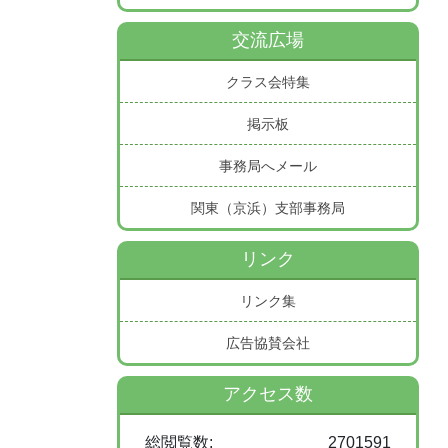
交流広場
クラス会特集
掲示板
事務局へメール
関東（京浜）支部事務局
リンク
リンク集
広告協賛会社
アクセス数
総閲覧数:
2701591