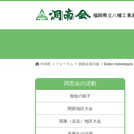
コ
ナ
ン
ビ
テ
ゲ
ン
ー
ツ
シ
へ
ョ
ス
ン
キ
に
ッ
移
HOME
フォーラム
洞南会掲示板
Бюро переводов
プ
動
同窓会の活動
母校の様子
関西地区大会
関東（京浜）地区大会
卒業生の活躍