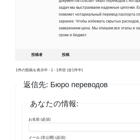
документов спасает бюро переводов с нота
задач мы выстраиваем надежные цепочки. Е
поможет нотариальный перевод паспорта спб
заранее. Чтобы избежать скрытых расходов,
заверением цена. Мы опишем все этапы и за
сроки и бюджет.
投稿者
投稿
1件の投稿を表示中 - 1 - 1件目 (全1件中)
返信先: Бюро переводов
あなたの情報:
お名前 (必須)
メール (非公開) (必須):