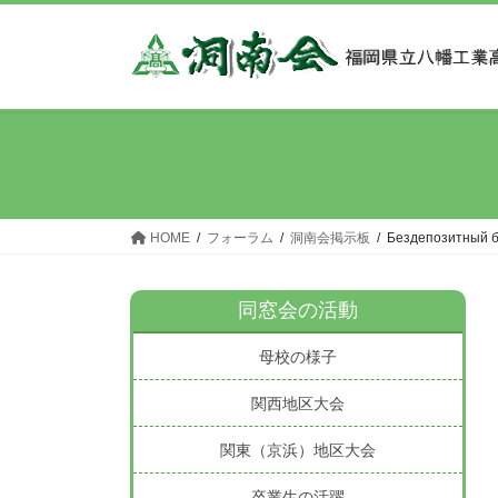
コ
ナ
ン
ビ
テ
ゲ
ン
ー
ツ
シ
へ
ョ
ス
ン
キ
に
ッ
移
HOME
フォーラム
洞南会掲示板
Бездепозитный б
プ
動
同窓会の活動
母校の様子
関西地区大会
関東（京浜）地区大会
卒業生の活躍