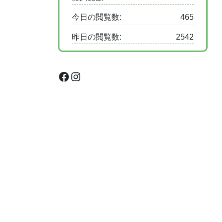
今日の閲覧数:
465
昨日の閲覧数:
2542
Facebook
Instagram