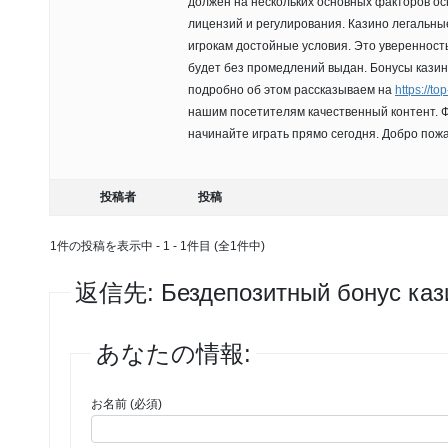
должен на нескольких основных факторов о
лицензий и регулирования. Казино легальны
игрокам достойные условия. Это уверенность
будет без промедлений выдан. Бонусы казин
подробно об этом рассказываем на
https://t
нашим посетителям качественный контент. Ф
начинайте играть прямо сегодня. Добро пож
投稿者
投稿
1件の投稿を表示中 - 1 - 1件目 (全1件中)
返信先: Бездепозитный бонус каз
あなたの情報:
お名前 (必須)