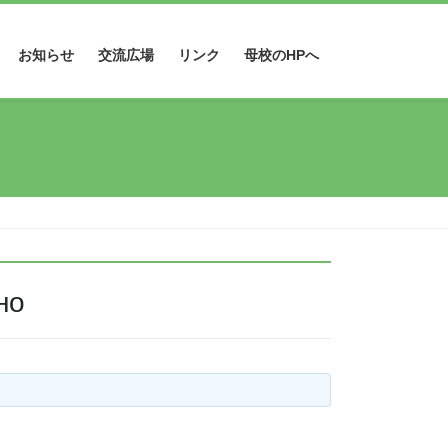
お知らせ
交流広場
リンク
母校のHPへ
но