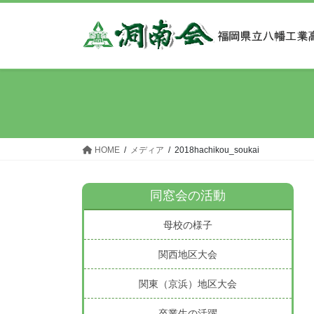
コ
ナ
ン
ビ
テ
ゲ
ン
ー
ツ
シ
へ
ョ
ス
ン
キ
に
ッ
移
HOME
メディア
2018hachikou_soukai
プ
動
同窓会の活動
母校の様子
関西地区大会
関東（京浜）地区大会
卒業生の活躍