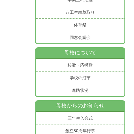
八工生雑草取り
体育祭
同窓会総会
母校について
校歌・応援歌
学校の沿革
進路状況
母校からのお知らせ
三年生入会式
創立80周年行事