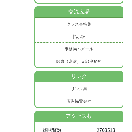
交流広場
クラス会特集
掲示板
事務局へメール
関東（京浜）支部事務局
リンク
リンク集
広告協賛会社
アクセス数
総閲覧数:
2703513