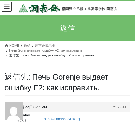
コ
ナ
ン
ビ
テ
ゲ
ン
ー
返信
ツ
シ
へ
ョ
ス
ン
HOME
返信
洞南会掲示板
キ
に
Печь Gorenje выдает ошибку F2: как исправить.
ッ
移
返信先: Печь Gorenje выдает ошибку F2: как исправить.
プ
動
返信先: Печь Gorenje выдает
ошибку F2: как исправить.
2025年5月22日 6:44 PM
#328881
AlexZolotov
https://t.me/s/OAllaxTg
ゲスト