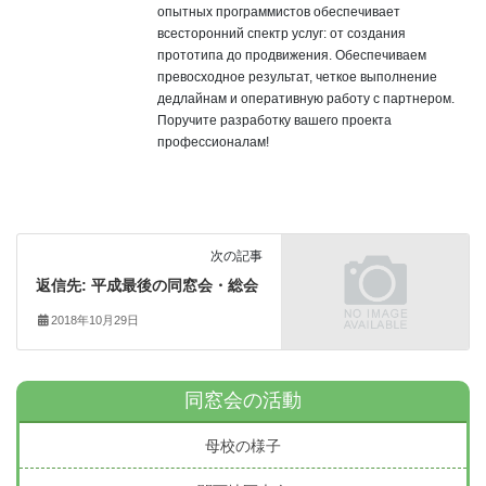
опытных программистов обеспечивает
всесторонний спектр услуг: от создания
прототипа до продвижения. Обеспечиваем
превосходное результат, четкое выполнение
дедлайнам и оперативную работу с партнером.
Поручите разработку вашего проекта
профессионалам!
次の記事
返信先: 平成最後の同窓会・総会
2018年10月29日
同窓会の活動
母校の様子