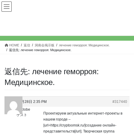
コ
ナ
ン
ビ
テ
ゲ
ン
ー
返信
ツ
シ
へ
ョ
ス
ン
HOME
返信
洞南会掲示板
лечение геморроя: Медицинское.
キ
に
返信先: лечение геморроя: Медицинское.
ッ
移
プ
動
返信先: лечение геморроя:
Медицинское.
2025年2月28日 2:35 PM
#317440
SMPXrclobe
Проектируем актуальные интернет-проекты в
ゲスト
нашем городе –
[url=https://cryptoomsk.ru/]создание онлайн-
представительств[/url]. Творческая группа