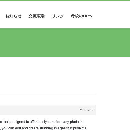
お知らせ
交流広場
リンク
母校のHPへ
#300982
 tool, designed to effortlessly transform any photo into
ks, you can edit and create stunning images that push the