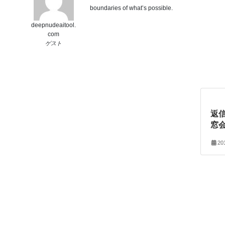
boundaries of what’s possible.
deepnudeaitool.
com
ゲスト
返信
窓
20