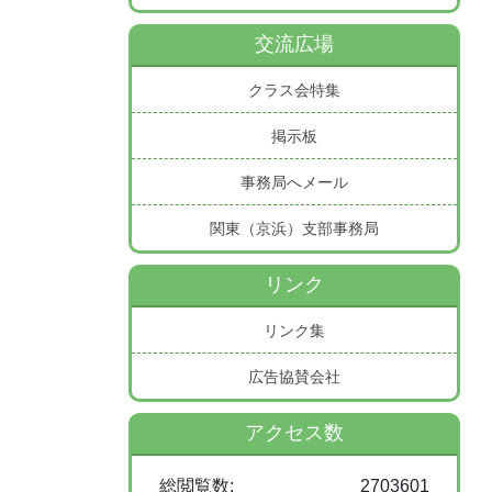
交流広場
クラス会特集
掲示板
事務局へメール
関東（京浜）支部事務局
リンク
リンク集
広告協賛会社
アクセス数
総閲覧数:
2703601