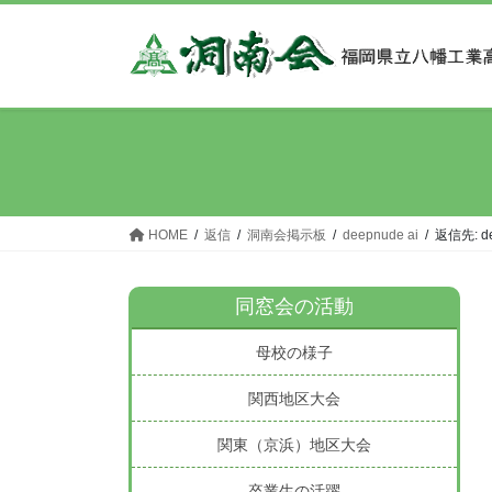
コ
ナ
ン
ビ
テ
ゲ
ン
ー
ツ
シ
へ
ョ
ス
ン
キ
に
ッ
移
HOME
返信
洞南会掲示板
deepnude ai
返信先: de
プ
動
同窓会の活動
母校の様子
関西地区大会
関東（京浜）地区大会
卒業生の活躍