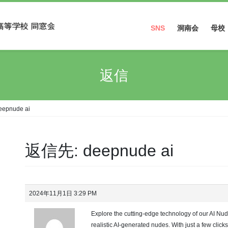
SNS
洞南会
母校
Facebook
返信
Instagram
epnude ai
返信先: deepnude ai
2024年11月1日 3:29 PM
Explore the cutting-edge technology of our AI Nude
realistic AI-generated nudes. With just a few clic