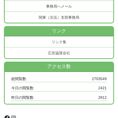
事務局へメール
関東（京浜）支部事務局
リンク
リンク集
広告協賛会社
アクセス数
総閲覧数:
2703549
今日の閲覧数:
2421
昨日の閲覧数:
2812
Facebook
Instagram