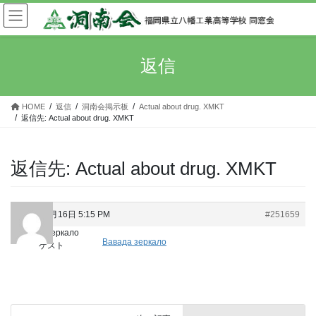
コ
ナ
ン
ビ
テ
ゲ
ン
ー
返信
ツ
シ
へ
ョ
ス
ン
HOME
返信
洞南会掲示板
Actual about drug. XMKT
キ
に
返信先: Actual about drug. XMKT
ッ
移
プ
動
返信先: Actual about drug. XMKT
2024年5月16日 5:15 PM
#251659
Вавада зеркало
Вавада зеркало
ゲスト