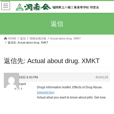
コ
ナ
ン
ビ
テ
ゲ
ン
ー
返信
ツ
シ
へ
ョ
ス
ン
HOME
返信
洞南会掲示板
Actual about drug. XMKT
キ
に
返信先: Actual about drug. XMKT
ッ
移
プ
動
返信先: Actual about drug. XMKT
2024年3月8日 6:43 PM
#244128
cost lisinopril
Drugs information leaflet. Effects of Drug Abuse.
ゲスト
lisinopril buy
Actual what you want to know about pills. Get now.