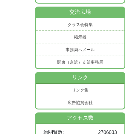
交流広場
クラス会特集
掲示板
事務局へメール
関東（京浜）支部事務局
リンク
リンク集
広告協賛会社
アクセス数
総閲覧数:
2706033