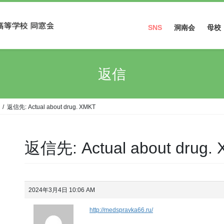
SNS
洞南会
母校
Facebook
返信
Instagram
返信先: Actual about drug. XMKT
返信先: Actual about drug.
2024年3月4日 10:06 AM
http://medspravka66.ru/