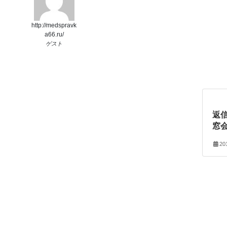
http://medspravk
a66.ru/
ゲスト
返信
窓
20