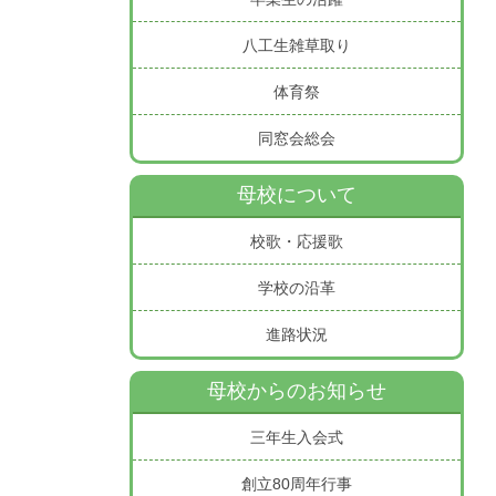
八工生雑草取り
体育祭
同窓会総会
母校について
校歌・応援歌
学校の沿革
進路状況
母校からのお知らせ
三年生入会式
創立80周年行事