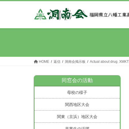
コ
ナ
ン
ビ
テ
ゲ
ン
ー
ツ
シ
へ
ョ
ス
ン
キ
に
ッ
移
HOME
返信
洞南会掲示板
Actual about drug. XMKT
プ
動
同窓会の活動
母校の様子
関西地区大会
関東（京浜）地区大会
卒業生の活躍