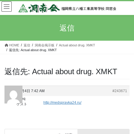
コ
ナ
ン
ビ
テ
ゲ
ン
ー
返信
ツ
シ
へ
ョ
ス
ン
HOME
返信
洞南会掲示板
Actual about drug. XMKT
キ
に
返信先: Actual about drug. XMKT
ッ
移
プ
動
返信先: Actual about drug. XMKT
2024年3月4日 7:42 AM
#243671
ijmtreq
http://medspravka24.ru/
ゲスト