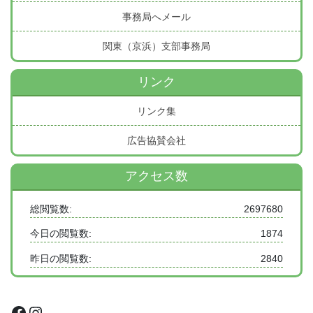
事務局へメール
関東（京浜）支部事務局
リンク
リンク集
広告協賛会社
アクセス数
総閲覧数:
2697680
今日の閲覧数:
1874
昨日の閲覧数:
2840
Facebook
Instagram