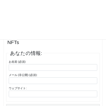
投稿者
投稿
1件の投稿を表示中 - 1 - 1件目 (全1件中)
返信先: SafePal Wallet App: Secure
Multichain Crypto Wallet for DeFi &
NFTs
あなたの情報:
お名前 (必須)
メール (非公開) (必須):
ウェブサイト: