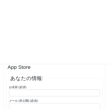
how quickly can you jump or hide behind the obstacle to fool your
opponent? You can practice your spacebar clicking speed at
spacebartest.org. The spacebar game challenge has been introduced
to increase your focal point. That will surely assist you in several
shooting and clicking games, where you are needed to increase your
intention.
投稿者
投稿
1件の投稿を表示中 - 1 - 1件目 (全1件中)
返信先: ‎Idle Space Clicker on the
App Store
あなたの情報:
お名前 (必須)
メール (非公開) (必須):