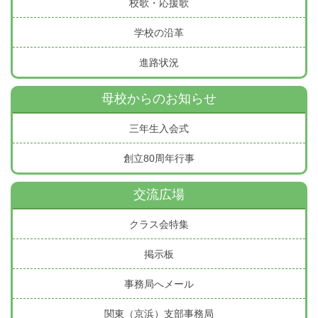
校歌・応援歌
学校の沿革
進路状況
母校からのお知らせ
三年生入会式
創立80周年行事
交流広場
クラス会特集
掲示板
事務局へメール
関東（京浜）支部事務局