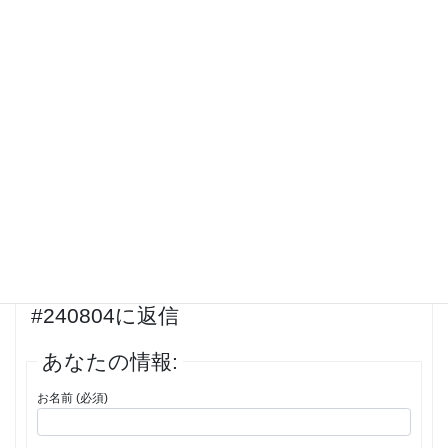
zjwcunr
ゲスト
http://forwoman.lifeforums.ru/viewtopic.php?id=14924#p25474
投稿者
投稿
15件の投稿を表示中 - 16 - 30件目 (全205件中)
…
←
1
2
3
12
13
14
→
返信先: Actual about drug. XMKTで
#240804に返信
あなたの情報:
お名前 (必須)