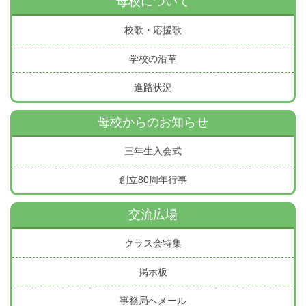
母校について
校歌・応援歌
学校の沿革
進路状況
母校からのお知らせ
三年生入会式
創立80周年行事
交流広場
クラス会特集
掲示板
事務局へメール