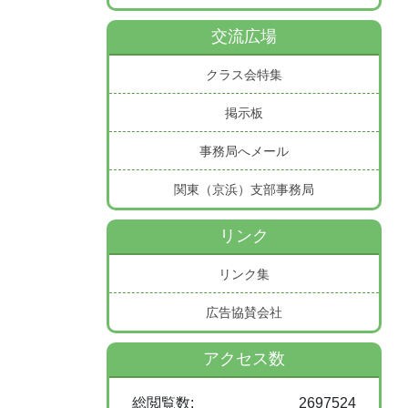
交流広場
クラス会特集
掲示板
事務局へメール
関東（京浜）支部事務局
リンク
リンク集
広告協賛会社
アクセス数
総閲覧数:
2697524