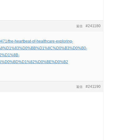
#241180
返信
471/the-heartbeat-of-healthcare-exploring-
A8%D1%83%D0%BB%D1%8C%D0%B3%D0%B0-
2%D1%8B-
5%D0%BD%D1%82%D0%BE%D0%B2
#241190
返信