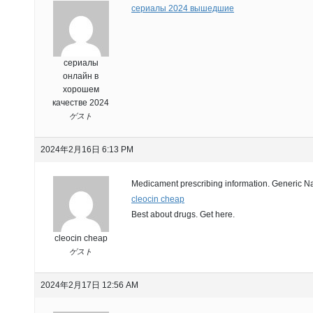
сериалы 2024 вышедшие
сериалы
онлайн в
хорошем
качестве 2024
ゲスト
2024年2月16日 6:13 PM
Medicament prescribing information. Generic N
cleocin cheap
Best about drugs. Get here.
cleocin cheap
ゲスト
2024年2月17日 12:56 AM