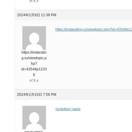
ゲスト
2024年2月9日 11:38 PM
https://instarating.ru/viewtopic.php?id=4354#p
https://instaratin
g.ru/viewtopic.p
hp?
id=4354#p1233
6
ゲスト
2024年2月10日 7:56 PM
телефон такси
как вызвать