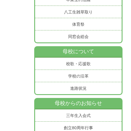
八工生雑草取り
体育祭
同窓会総会
母校について
校歌・応援歌
学校の沿革
進路状況
母校からのお知らせ
三年生入会式
創立80周年行事