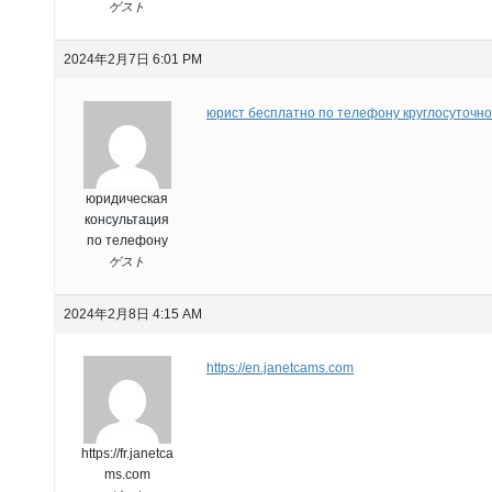
ゲスト
2024年2月7日 6:01 PM
юрист бесплатно по телефону круглосуточно
юридическая
консультация
по телефону
ゲスト
2024年2月8日 4:15 AM
https://en.janetcams.com
https://fr.janetca
ms.com