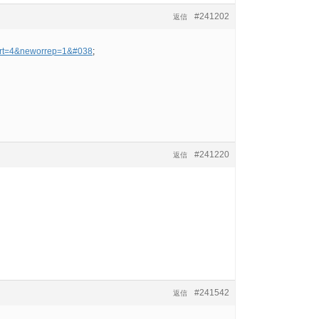
#241202
返信
part=4&neworrep=1&#038
;
#241220
返信
#241542
返信