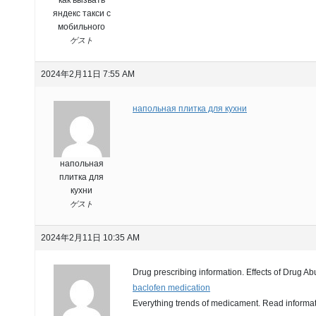
яндекс такси с
мобильного
ゲスト
2024年2月11日 7:55 AM
напольная плитка для кухни
напольная
плитка для
кухни
ゲスト
2024年2月11日 10:35 AM
Drug prescribing information. Effects of Drug Ab
baclofen medication
Everything trends of medicament. Read informat