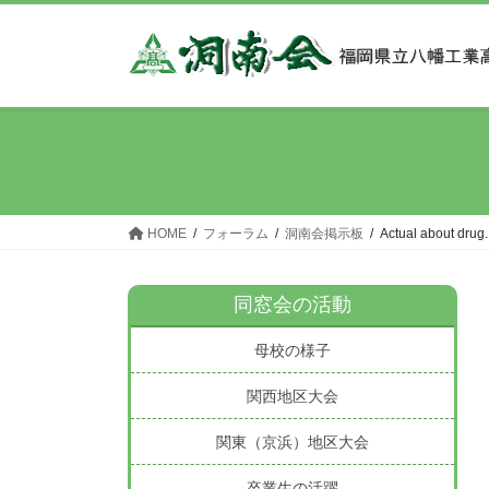
コ
ナ
ン
ビ
テ
ゲ
ン
ー
ツ
シ
へ
ョ
ス
ン
キ
に
ッ
移
HOME
フォーラム
洞南会掲示板
Actual about drug
プ
動
同窓会の活動
母校の様子
関西地区大会
関東（京浜）地区大会
卒業生の活躍