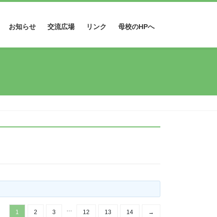
お知らせ
交流広場
リンク
母校のHPへ
…
1
2
3
12
13
14
→