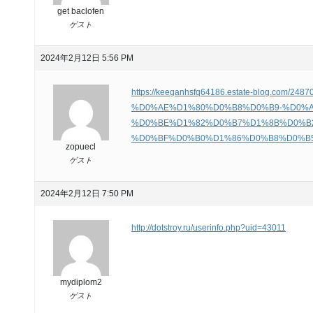
get baclofen
ゲスト
2024年2月12日 5:56 PM
https://keeganhsfq64186.estate-blog.com/24870
%D0%AE%D1%80%D0%B8%D0%B9-%D0%
%D0%BE%D1%82%D0%B7%D1%8B%D0%B
%D0%BF%D0%B0%D1%86%D0%B8%D0%B
zopuecl
ゲスト
2024年2月12日 7:50 PM
http://dotstroy.ru/userinfo.php?uid=43011
mydiplom2
ゲスト