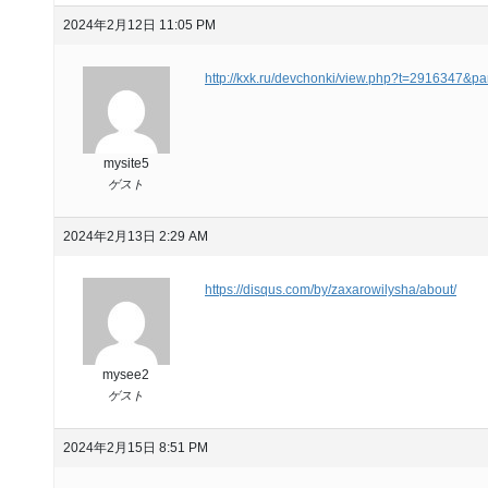
2024年2月12日 11:05 PM
http://kxk.ru/devchonki/view.php?t=2916347&
mysite5
ゲスト
2024年2月13日 2:29 AM
https://disqus.com/by/zaxarowilysha/about/
mysee2
ゲスト
2024年2月15日 8:51 PM