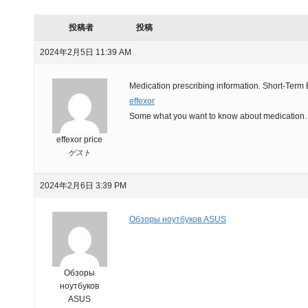
投稿者
投稿
2024年2月5日 11:39 AM
Medication prescribing information. Short-Term E
effexor
Some what you want to know about medication.
effexor price
ゲスト
2024年2月6日 3:39 PM
Обзоры ноутбуков ASUS
Обзоры
ноутбуков
ASUS