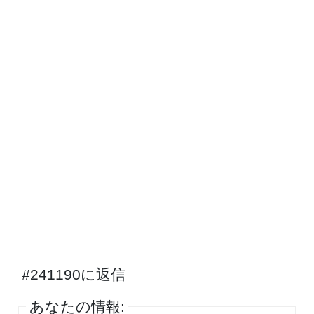
Best about drugs. Get here.
2024年2月17日 12:56 AM
#241700
返信
aurora libraries
ゲスト
ligand channels
投稿者
投稿
15件の投稿を表示中 - 1 - 15件目 (全205件中)
…
1
2
3
12
13
14
→
返信先: Actual about drug. XMKTで
#241190に返信
あなたの情報: