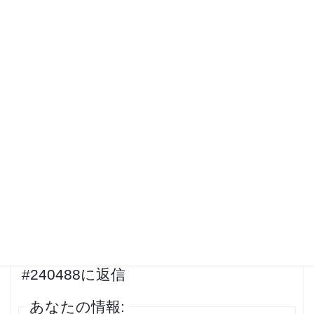
Best about drugs. Get here.
2024年2月17日 12:56 AM
#241700
返信
aurora libraries
ゲスト
ligand channels
投稿者
投稿
15件の投稿を表示中 - 1 - 15件目 (全205件中)
…
1
2
3
12
13
14
→
返信先: Actual about drug. XMKTで
#240488に返信
あなたの情報: