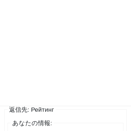
VeroNika
ゲスト
Специалисты сайта
https://casinotopbonusi15.space/
советуют
останавливаться на казино на деньги с доказанной репутацией
выплат. Репутация платформы строится на честности и
многолетней работе с игроками. Читайте реальные отзывы и
сравнивайте условия перед регистрацией на сайте. Только
проверенные площадки гарантируют честную игру и стабильные
выплаты игрокам.
投稿者
投稿
1件の投稿を表示中 - 1 - 1件目 (全1件中)
返信先: Рейтинг
あなたの情報: