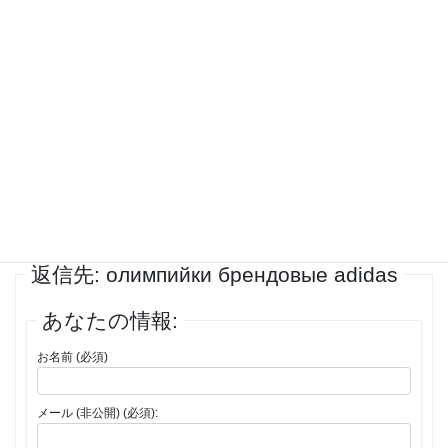
hellengatehouse
ゲスト
Всем привет. Где можно разыскать для покупки в интернете ?
Какие знакомые интернет-магазины у вас есть навскидку?
投稿者
投稿
1件の投稿を表示中 - 1 - 1件目 (全1件中)
返信先: олимпийки брендовые adidas
あなたの情報:
お名前 (必須)
メール (非公開) (必須):