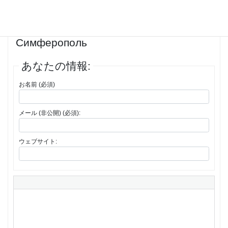
1件の投稿を表示中 - 1 - 1件目 (全1件中)
返信先: Купить мотоцикл
Симферополь
あなたの情報:
お名前 (必須)
メール (非公開) (必須):
ウェブサイト: