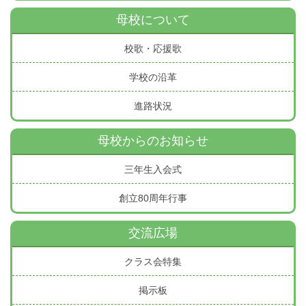
母校について
校歌・応援歌
学校の沿革
進路状況
母校からのお知らせ
三年生入会式
創立80周年行事
交流広場
クラス会特集
掲示板