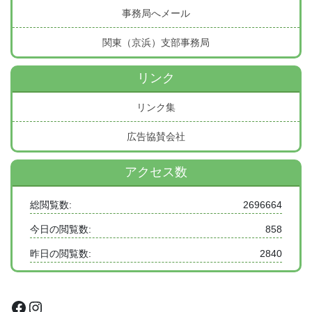
事務局へメール
関東（京浜）支部事務局
リンク
リンク集
広告協賛会社
アクセス数
総閲覧数:
2696664
今日の閲覧数:
858
昨日の閲覧数:
2840
Facebook
Instagram