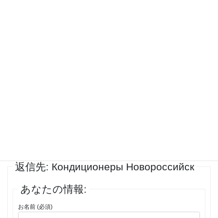
К преимуществам приобретения кондиционера в этой компании
относят:
– огромный выбор кондиционеров;
– купить кондиционеры Новороссийск можно по привлекательной
стоимости;
– возможность дополнительно заказать монтажные работы;
– постоянно действуют скидки.
Канальный кондиционер Новороссийск купить получится в любое
время и самой разной модификации. Устройство будет
соответствовать предпочтениям, впишется в бюджет.
投稿者
投稿
1件の投稿を表示中 - 1 - 1件目 (全1件中)
返信先: Кондиционеры Новороссийск
あなたの情報:
お名前 (必須)