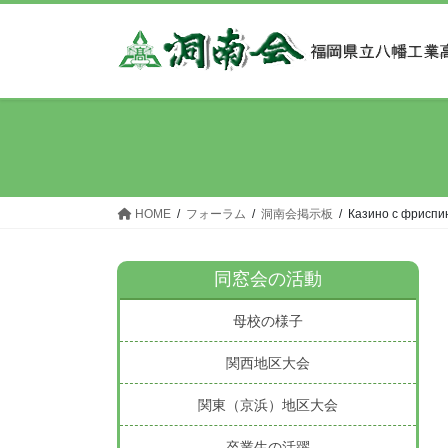
コ
ナ
ン
ビ
テ
ゲ
ン
ー
ツ
シ
へ
ョ
ス
ン
キ
に
ッ
移
HOME
フォーラム
洞南会掲示板
Казино с фриспи
プ
動
同窓会の活動
母校の様子
関西地区大会
関東（京浜）地区大会
卒業生の活躍