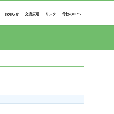
お知らせ
交流広場
リンク
母校のHPへ