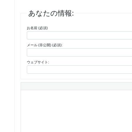
あなたの情報:
お名前 (必須)
メール (非公開) (必須):
ウェブサイト: